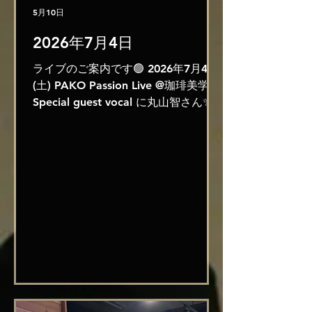
5月10日
2026年7月4日
ライブのご案内です🟢 2026年7月4日
(土) PAKO Passion Live @珈琲美学
Special guest vocal に丸山智さん✨を
お迎えします♪ PAKO(Vo) 丸山智(Vo)
ギターDuoかりんとう🎸🎸 小山田和
正(percussion) スーパーカッコイイ演
奏にのせて、Rock ! Jazz! Pops!
Chanson! をお届けしますー♪😃 智
+PAKOはなぜかロックな気分です🌈
✨ いつも素敵なフライヤーを作ってく
ださるCheriseさん💓からのリクエス
トでロック天城越え🎶も演奏の予定で
す🎵 皆様のお越しを心からお待ちし
ております❤️ 是非一緒に盛り上がっ
てください✨ ツイキャスの配信もござ