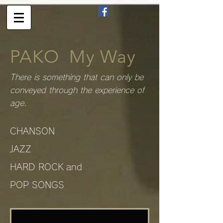
PAKO My Way
There is something that can only be
conveyed through the experience of
age.
CHANSON
JAZZ
HARD ROCK and
POP SONGS