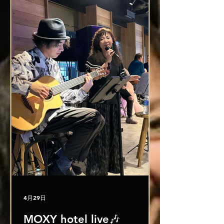
います♪ どうぞよろしくお願い致しま
す🍀
https://premier.twitcasting.tv/coffee
_bigaku/shopcart/433765
https://www.google.com/url?
q=https://www.coffeebigaku.com/&
sa=U&sqi=2&ved=
4月29日
MOXY hotel live🎶