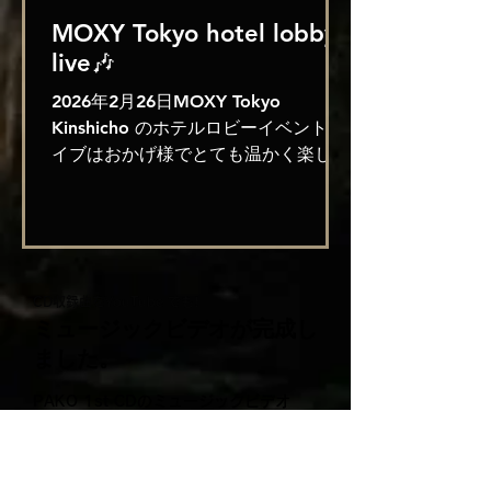
7. Spain 8. Fragile 9. What A
MOXY Tokyo hotel lobby
Wonderful World 10. It don’t
live🎶
2026年2月26日MOXY Tokyo
Kinshicho のホテルロビーイベントラ
イブはおかげ様でとても温かく楽しい
時間でした💖 聴きに来て盛り上げて
くださった友人達に感謝しながら✨ ラ
ストはロックな気分で熱かったです🎶
宿泊のお客様の中にアメリカからの家
族連れがいらして、兄弟2人(10歳前
CD収録曲をYouTube でも!
後)がとても嬉しそうに拍手しながら
ミュージックビデオが完成し
聴いてくれて✨特にムーチョさんの🎸
ました。
ソロをキラキラの真剣な眼差しで見つ
めていたのがとても印象的✨兄弟はそ
PAKO 1st CDのミュージックビデオ
れぞれチェロ✨とビオラ✨を弾くとの
​“ホテル・ノルマンディー”他を収録して
います​。ぜひご覧ください。
事💓ご両親も音楽好きな💓素敵なご家
族でした✨🎶 次のモクシー東京のライ
撮影編集はニューヨークで活躍中の友人Aimee