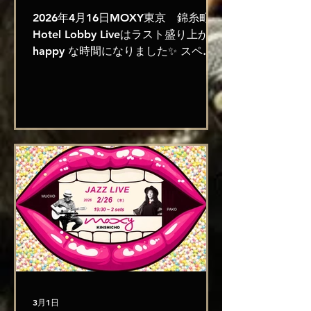
2026年4月16日MOXY東京 錦糸町
Hotel Lobby Liveはラスト盛り上がり
happy な時間になりました✨ スペイ
ン、アメリカ、シンガポール、等様々
な国からの方々との一期一会…PAKO
とムーチョ🎸のDuoに聴き入りながら
ロビーでワイン🍷やビールをゆったり
愉しまれている方々が段々MCに応え
てくれて…Let It Be! ボラーレ! と手を
振りながらコーラスをして下さり、ダ
ンスも✨アンコールでのLa Bamba の
バンバーバンバ🎶✨のループがSo
happy 💓✨💓 次のモクシー東京のラ
イブは6/11です♪ Next performance
at MOXY is June 11 Thursday night⭐️
1. Moon River 2. So In Love 3. Les
Amours 4. Edith Piaf メドレー 5.
Quizas Quizas Quizas 6. Calling You
3月1日