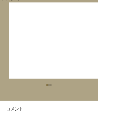
コメント
MOXY hotel live🎶
MOXY Tokyo hotel
コメントを追加…