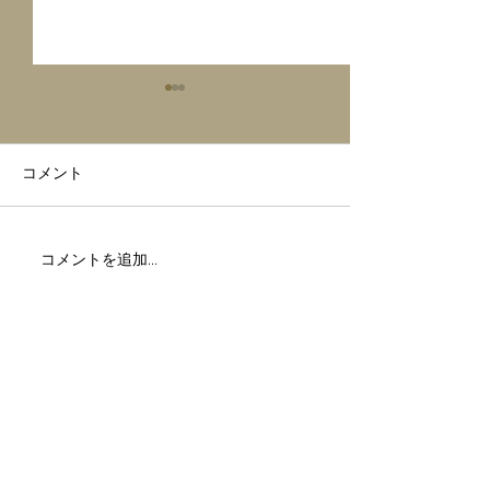
コメント
MOXY hotel live🎶
MOXY Tokyo hotel
コメントを追加…
live🎶
テキストです。ここをクリックして
「テキストを編集」を選択して編集し
てください。
見出し h4
出し h4