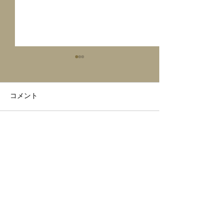
コメント
MOXY hotel live🎶
MOXY Tokyo hotel
コメントを追加…
live🎶
テキストです。ここをクリックして
「テキストを編集」を選択して編集し
てください。
見出し h4