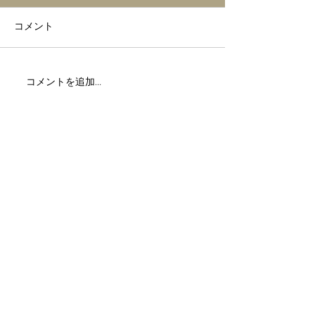
コメント
MOXY hotel live🎶
MOXY Tokyo hotel
コメントを追加…
live🎶
テキストです。ここをクリックして
「テキストを編集」を選択して編集し
てください。
見出し h4
出し h4
​CDのご注文を承ります。Place your
order here!