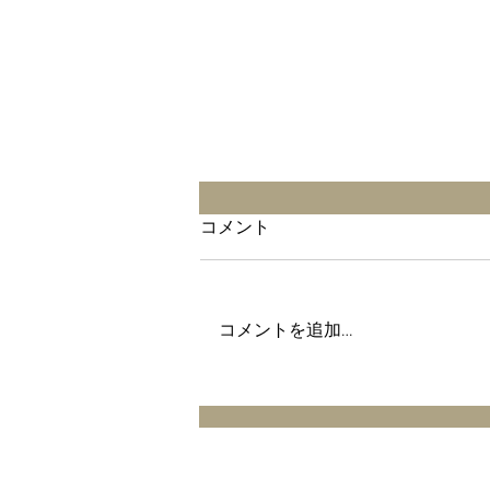
2026年7月4日
コメント
ライブのご案内です🟢 2026年7
月4日(土) PAKO Passion Live @珈
琲美学 Special guest vocal に丸山
コメントを追加…
智さん✨をお迎えします♪
PAKO(Vo) 丸山智(Vo) ギターDuoか
りんとう🎸🎸 小山田和正
(percussion) スーパーカッコイイ
演奏にのせて、Rock ! Jazz! Pops!
Chanson! をお届けしますー♪😃