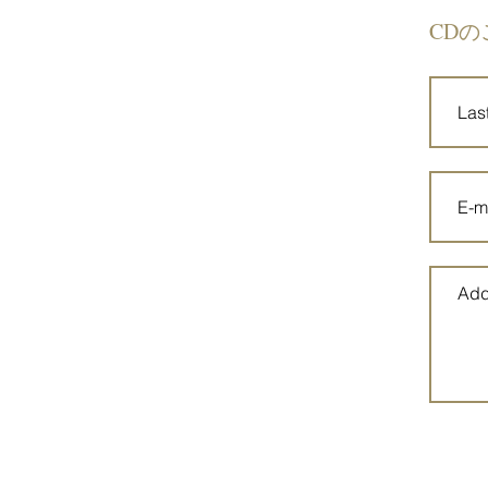
智+PAKOはな
​CDの