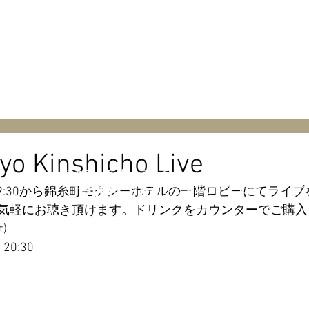
EWS & BLOG
BIOGRAPHY
o Kinshicho Live
テキストです。ここをクリックして「テキ
見出し h4
ストを編集」を選択して編集してくださ
riday 19:30から錦糸町モクシーホテルの一階ロビーにてラ
い。
気軽にお聴き頂けます。ドリンクをカウンターでご購入く
出し h4
t)
t 20:30