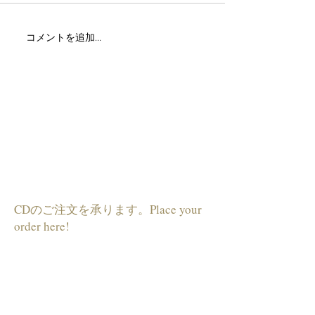
MOXY hotel live🎶
MOXY Tokyo hotel
コメントを追加…
live🎶
テキストです。ここをクリックして
「テキストを編集」を選択して編集し
てください。
見出し h4
出し h4
​CDのご注文を承ります。Place your
order here!