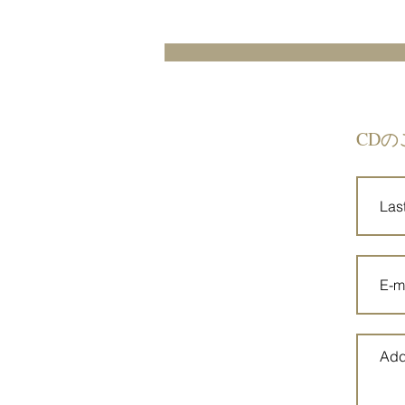
PAKO(Vo) 丸山智(Vo) ギターDuoか
りんとう🎸🎸 小山田和正
(percussion) スーパーカッコイイ
演奏にのせて、Rock ! Jazz! Pops!
Chanson! をお届けしますー♪😃
智+PAKOはな
​CDの