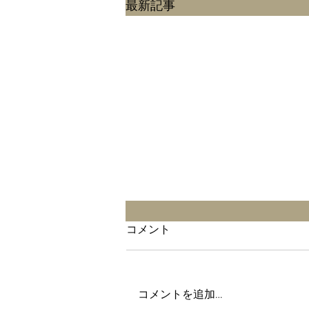
最新記事
2026年7月4日
コメント
ライブのご案内です🟢 2026年7
月4日(土) PAKO Passion Live @珈
琲美学 Special guest vocal に丸山
コメントを追加…
智さん✨をお迎えします♪