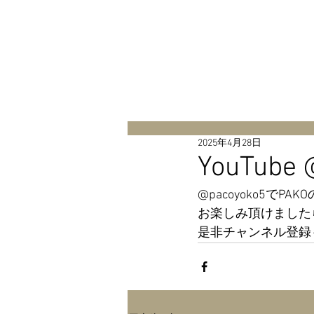
HOME
MUSIC
GALLERY
N
全ての記事
2025年4月28日
YouTube 
@pacoyoko5でPAK
お楽しみ頂けました
是非チャンネル登録