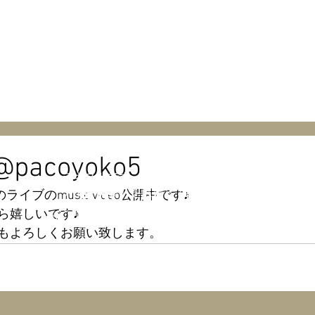
EWS & BLOG
BIOGRAPHY
@pacoyoko5
テキストです。ここをクリックして「テキ
見出し h4
ストを編集」を選択して編集してくださ
Oのライブのmusic video公開中です♪
い。
ら嬉しいです♪
出し h4
もよろしくお願い致します。